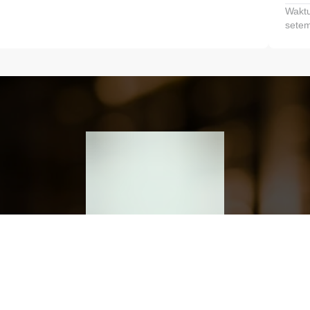
Waktu
setem
h dan Kembangkan Finansialmu #MulaiD
Klik link untuk mengunduh aplikasi