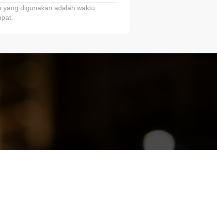
 yang digunakan adalah waktu
pat.
ariTring!”