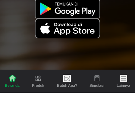
Produk
Butuh Apa?
Simulasi
Lainnya
Beranda
Produk
Berita dan Artikel
Gadai
Emas
Pinjaman
Inspirasi
Emas
Investasi
Jasa Lainnya