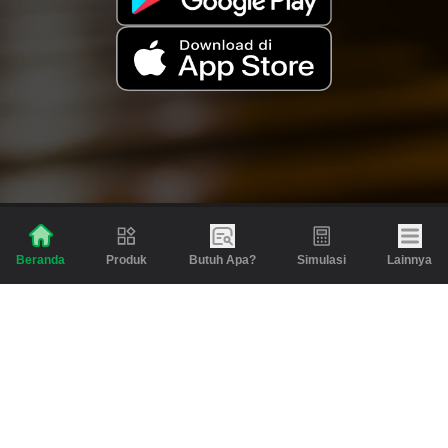
Produk
Butuh Apa?
Simulasi
Lainnya
Beranda
Produk
Berita dan Artikel
Gadai
Emas
Pinjaman
Inspirasi
Emas
Investasi
Jasa Lainnya
Simulasi
Bantuan
Tabungan Emas
Syarat & Ketentuan