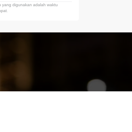
 yang digunakan adalah waktu
pat.
ariTring!”