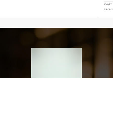
Waktu
setem
h dan Kembangkan Finansialmu #MulaiD
Klik link untuk mengunduh aplikasi