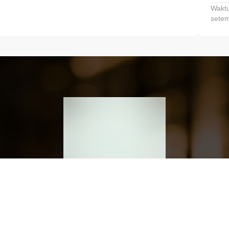
Waktu
setem
h dan Kembangkan Finansialmu #MulaiD
Klik link untuk mengunduh aplikasi