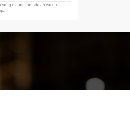
 yang digunakan adalah waktu
pat.
ariTring!”