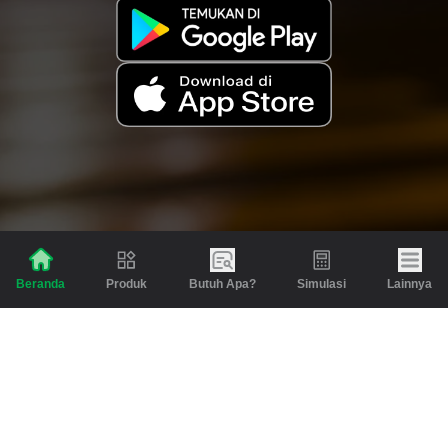
Produk
Butuh Apa?
Simulasi
Lainnya
Beranda
Produk
Berita dan Artikel
Gadai
Emas
Pinjaman
Inspirasi
Emas
Investasi
Jasa Lainnya