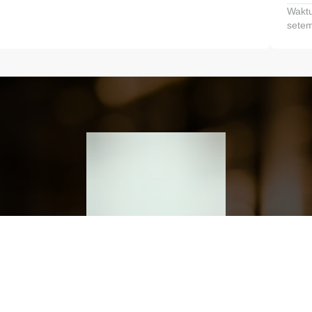
Waktu
setem
h dan Kembangkan Finansialmu #MulaiD
Klik link untuk mengunduh aplikasi