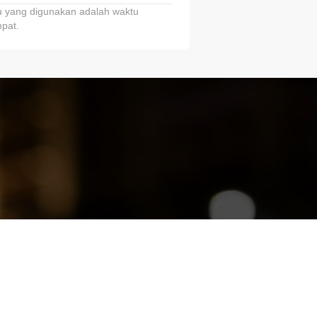
 yang digunakan adalah waktu
pat.
ariTring!”