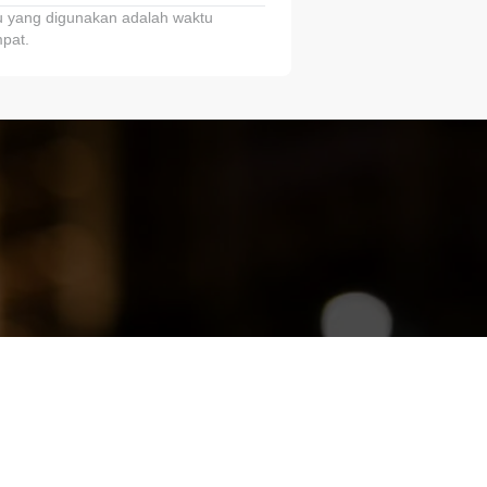
 yang digunakan adalah waktu
pat.
ariTring!”