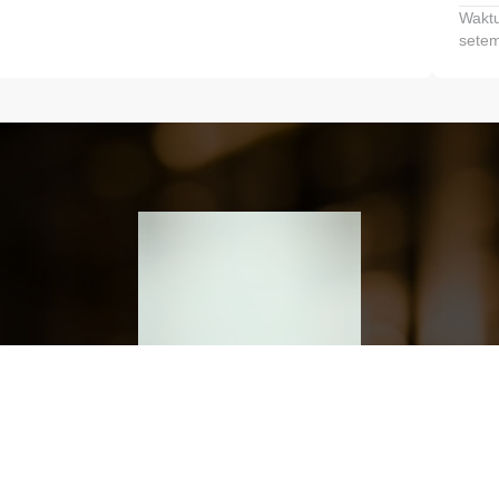
Waktu
setem
h dan Kembangkan Finansialmu #MulaiD
Klik link untuk mengunduh aplikasi