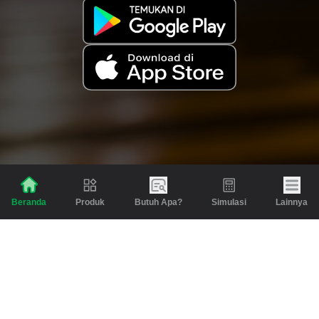
Produk
Butuh Apa?
Simulasi
Lainnya
Beranda
Produk
Berita dan Artikel
Gadai
Emas
Pinjaman
Inspirasi
Emas
Investasi
Jasa Lainnya