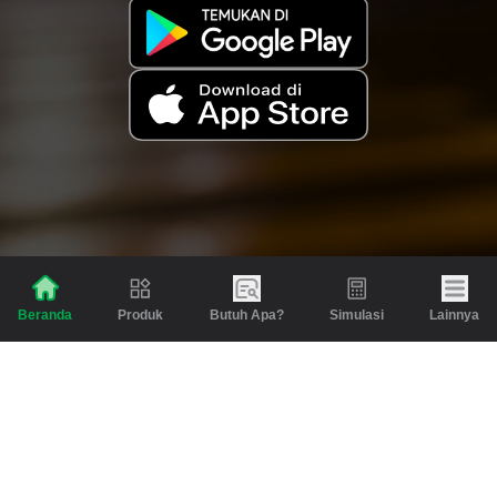
Produk
Butuh Apa?
Simulasi
Lainnya
Beranda
Produk
Berita dan Artikel
Gadai
Emas
Pinjaman
Inspirasi
Emas
Investasi
Jasa Lainnya