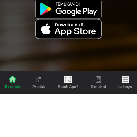
Produk
Butuh Apa?
Simulasi
Lainnya
Beranda
Produk
Berita dan Artikel
Gadai
Emas
Pinjaman
Inspirasi
Emas
Investasi
Jasa Lainnya