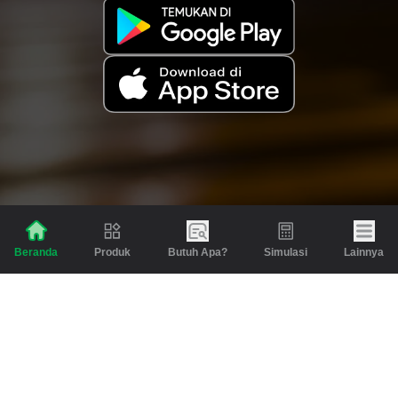
Produk
Butuh Apa?
Simulasi
Lainnya
Beranda
Produk
Berita dan Artikel
Gadai
Emas
Pinjaman
Inspirasi
Emas
Investasi
Jasa Lainnya