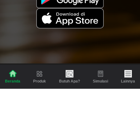
Produk
Butuh Apa?
Simulasi
Lainnya
Beranda
Produk
Berita dan Artikel
Gadai
Emas
Pinjaman
Inspirasi
Emas
Investasi
Jasa Lainnya
Simulasi
Bantuan
Tabungan Emas
Syarat & Ketentuan