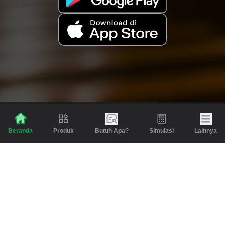
Produk
Butuh Apa?
Simulasi
Lainnya
Beranda
Produk
Berita dan Artikel
Gadai
Emas
Pinjaman
Inspirasi
Emas
Investasi
Jasa Lainnya
Simulasi
Bantuan
Tabungan Emas
Syarat & Ketentuan