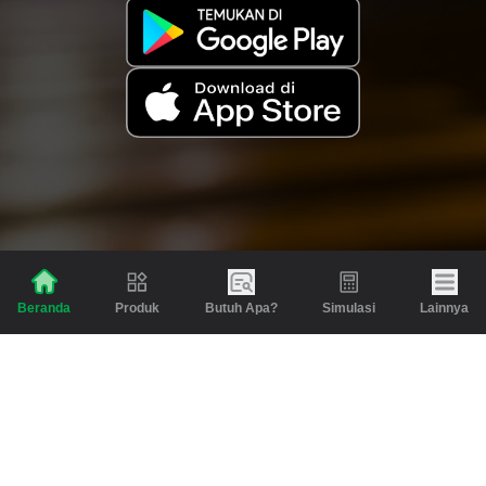
Produk
Butuh Apa?
Simulasi
Lainnya
Beranda
Produk
Berita dan Artikel
Gadai
Emas
Pinjaman
Inspirasi
Emas
Investasi
Jasa Lainnya