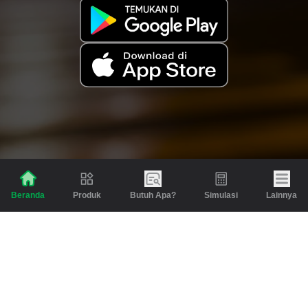
Produk
Butuh Apa?
Simulasi
Lainnya
Beranda
Produk
Berita dan Artikel
Gadai
Emas
Pinjaman
Inspirasi
Emas
Investasi
Jasa Lainnya