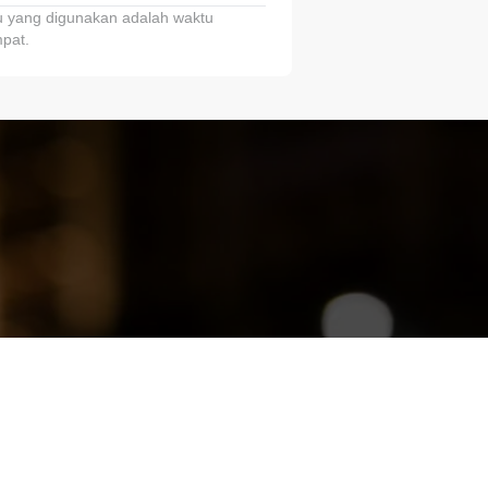
 yang digunakan adalah waktu
pat.
ariTring!”