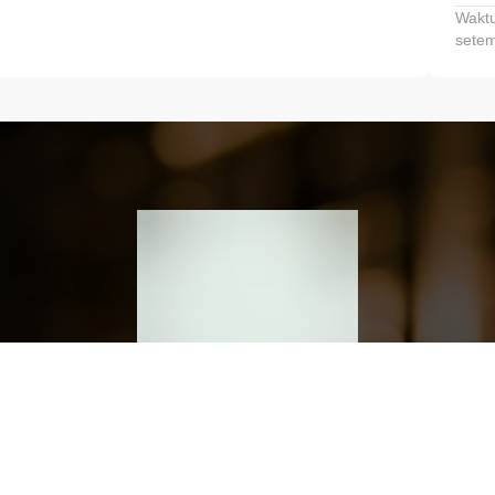
Waktu
setem
h dan Kembangkan Finansialmu #MulaiD
Klik link untuk mengunduh aplikasi