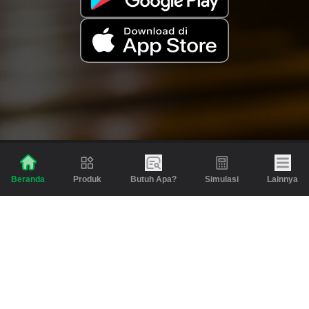
Produk
Butuh Apa?
Simulasi
Lainnya
Beranda
Produk
Berita dan Artikel
Gadai
Emas
Pinjaman
Inspirasi
Emas
Investasi
Jasa Lainnya
Simulasi
Bantuan
Tabungan Emas
Syarat & Ketentuan