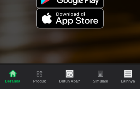
Produk
Butuh Apa?
Simulasi
Lainnya
Beranda
Produk
Berita dan Artikel
Gadai
Emas
Pinjaman
Inspirasi
Emas
Investasi
Jasa Lainnya
Simulasi
Bantuan
Tabungan Emas
Syarat & Ketentuan