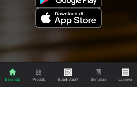
Produk
Butuh Apa?
Simulasi
Lainnya
Beranda
Produk
Berita dan Artikel
Gadai
Emas
Pinjaman
Inspirasi
Emas
Investasi
Jasa Lainnya
Simulasi
Bantuan
Tabungan Emas
Syarat & Ketentuan