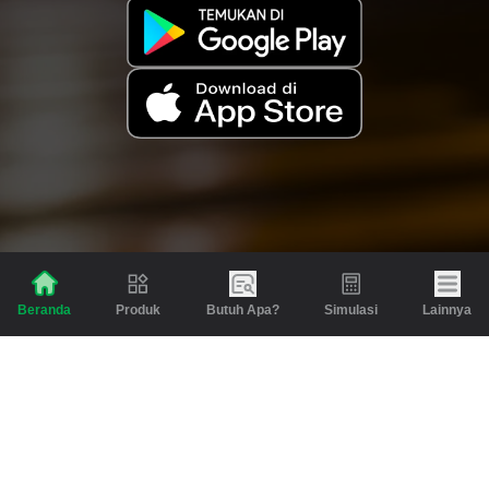
Produk
Butuh Apa?
Simulasi
Lainnya
Beranda
Produk
Berita dan Artikel
Gadai
Emas
Pinjaman
Inspirasi
Emas
Investasi
Jasa Lainnya