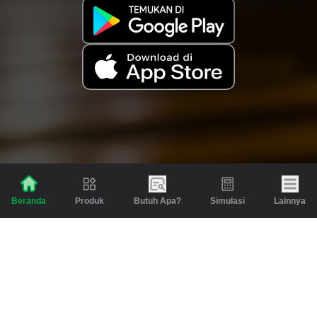
Produk
Butuh Apa?
Simulasi
Lainnya
Beranda
Produk
Berita dan Artikel
Gadai
Emas
Pinjaman
Inspirasi
Emas
Investasi
Jasa Lainnya