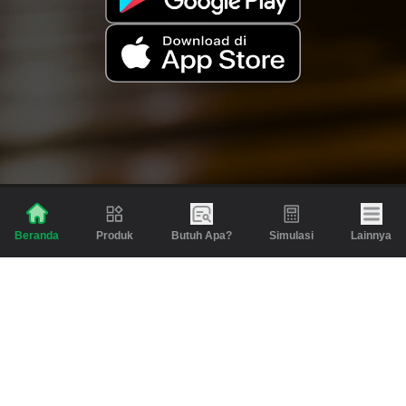
Produk
Butuh Apa?
Simulasi
Lainnya
Beranda
Produk
Berita dan Artikel
Gadai
Emas
Pinjaman
Inspirasi
Emas
Investasi
Jasa Lainnya
Simulasi
Bantuan
Tabungan Emas
Syarat & Ketentuan