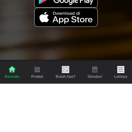
Produk
Butuh Apa?
Simulasi
Lainnya
Beranda
Produk
Berita dan Artikel
Gadai
Emas
Pinjaman
Inspirasi
Emas
Investasi
Jasa Lainnya
Simulasi
Bantuan
Tabungan Emas
Syarat & Ketentuan