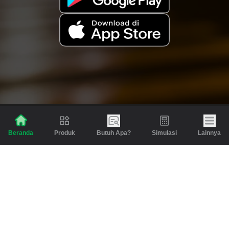
Produk
Butuh Apa?
Simulasi
Lainnya
Beranda
Produk
Berita dan Artikel
Gadai
Emas
Pinjaman
Inspirasi
Emas
Investasi
Jasa Lainnya
Simulasi
Bantuan
Tabungan Emas
Syarat & Ketentuan