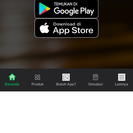
Produk
Butuh Apa?
Simulasi
Lainnya
Beranda
Produk
Berita dan Artikel
Gadai
Emas
Pinjaman
Inspirasi
Emas
Investasi
Jasa Lainnya