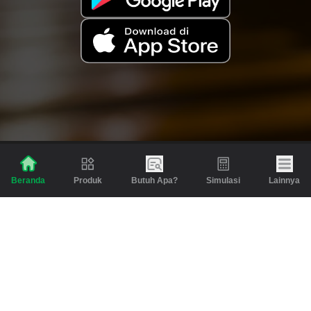
Produk
Butuh Apa?
Simulasi
Lainnya
Beranda
Produk
Berita dan Artikel
Gadai
Emas
Pinjaman
Inspirasi
Emas
Investasi
Jasa Lainnya
Simulasi
Bantuan
Tabungan Emas
Syarat & Ketentuan