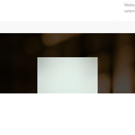
Waktu
setem
h dan Kembangkan Finansialmu #MulaiD
Klik link untuk mengunduh aplikasi