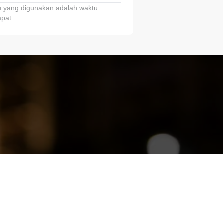
 yang digunakan adalah waktu
pat.
ariTring!”