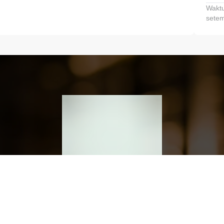
Waktu
setem
h dan Kembangkan Finansialmu #MulaiD
Klik link untuk mengunduh aplikasi