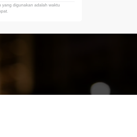
 yang digunakan adalah waktu
pat.
ariTring!”