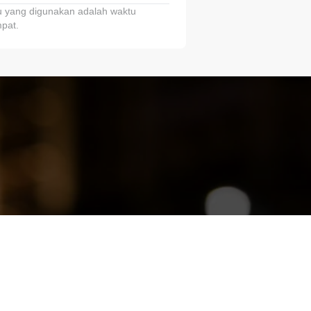
 yang digunakan adalah waktu
pat.
ariTring!”