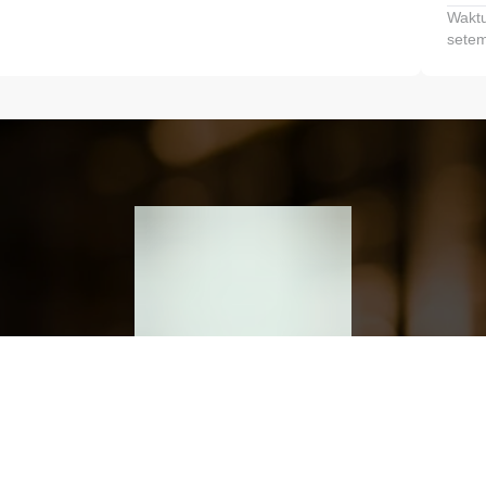
Waktu
setem
h dan Kembangkan Finansialmu #MulaiD
Klik link untuk mengunduh aplikasi