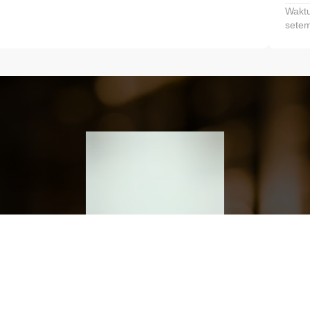
Waktu
setem
h dan Kembangkan Finansialmu #MulaiD
Klik link untuk mengunduh aplikasi