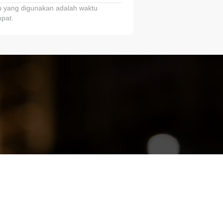
 yang digunakan adalah waktu
pat.
ariTring!”