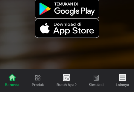
Produk
Butuh Apa?
Simulasi
Lainnya
Beranda
Produk
Berita dan Artikel
Gadai
Emas
Pinjaman
Inspirasi
Emas
Investasi
Jasa Lainnya