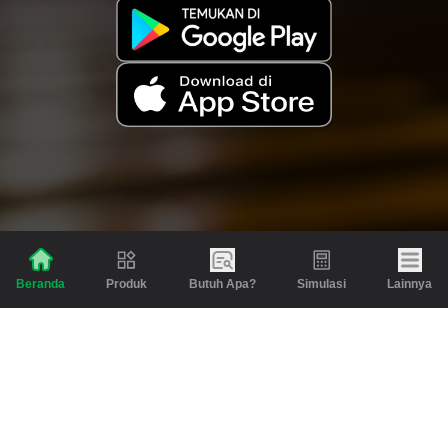
Produk
Butuh Apa?
Simulasi
Lainnya
Beranda
Produk
Berita dan Artikel
Gadai
Emas
Pinjaman
Inspirasi
Emas
Investasi
Jasa Lainnya