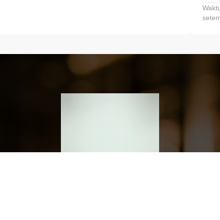
Waktu
setem
h dan Kembangkan Finansialmu #MulaiD
Klik link untuk mengunduh aplikasi