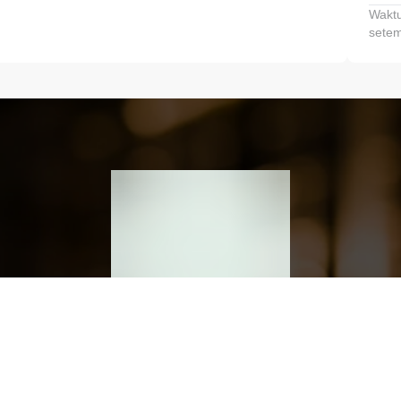
Waktu
setem
h dan Kembangkan Finansialmu #MulaiD
Klik link untuk mengunduh aplikasi