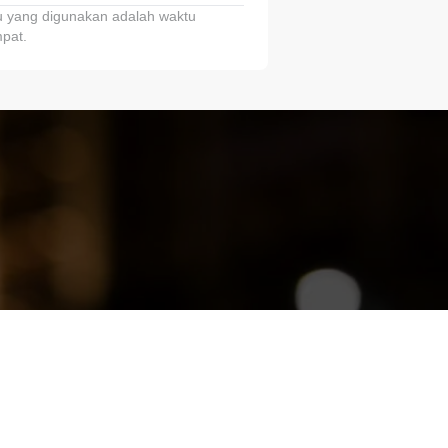
 yang digunakan adalah waktu
pat.
ariTring!”