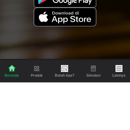
Produk
Butuh Apa?
Simulasi
Lainnya
Beranda
Produk
Berita dan Artikel
Gadai
Emas
Pinjaman
Inspirasi
Emas
Investasi
Jasa Lainnya
Simulasi
Bantuan
Tabungan Emas
Syarat & Ketentuan