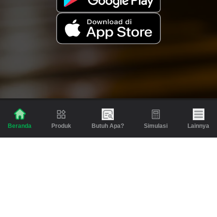
Produk
Butuh Apa?
Simulasi
Lainnya
Beranda
Produk
Berita dan Artikel
Gadai
Emas
Pinjaman
Inspirasi
Emas
Investasi
Jasa Lainnya
Simulasi
Bantuan
Tabungan Emas
Syarat & Ketentuan