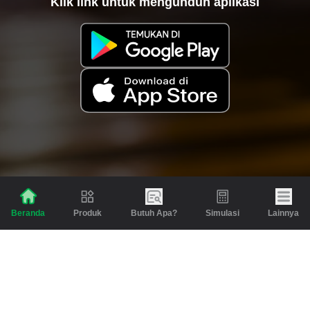
Klik link untuk mengunduh aplikasi
Produk
Butuh Apa?
Simulasi
Lainnya
Beranda
Produk
Berita dan Artikel
Gadai
Emas
Pinjaman
Inspirasi
Emas
Investasi