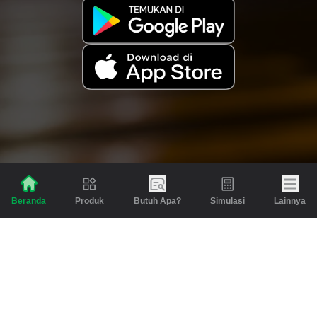
Produk
Butuh Apa?
Simulasi
Lainnya
Beranda
Produk
Berita dan Artikel
Gadai
Emas
Pinjaman
Inspirasi
Emas
Investasi
Jasa Lainnya