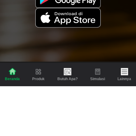
Produk
Butuh Apa?
Simulasi
Lainnya
Beranda
Produk
Berita dan Artikel
Gadai
Emas
Pinjaman
Inspirasi
Emas
Investasi
Jasa Lainnya
Simulasi
Bantuan
Tabungan Emas
Syarat & Ketentuan