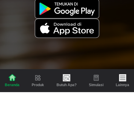
Produk
Butuh Apa?
Simulasi
Lainnya
Beranda
Produk
Berita dan Artikel
Gadai
Emas
Pinjaman
Inspirasi
Emas
Investasi
Jasa Lainnya