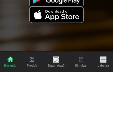
Produk
Butuh Apa?
Simulasi
Lainnya
Beranda
Produk
Berita dan Artikel
Gadai
Emas
Pinjaman
Inspirasi
Emas
Investasi
Jasa Lainnya
Simulasi
Bantuan
Tabungan Emas
Syarat & Ketentuan