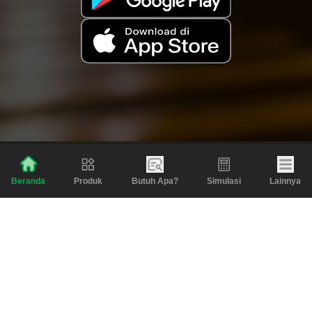
Produk
Butuh Apa?
Simulasi
Lainnya
Beranda
Produk
Berita dan Artikel
Gadai
Emas
Pinjaman
Inspirasi
Emas
Investasi
Jasa Lainnya
Simulasi
Bantuan
Tabungan Emas
Syarat & Ketentuan