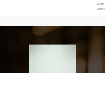
Waktu
setem
h dan Kembangkan Finansialmu #MulaiD
Klik link untuk mengunduh aplikasi