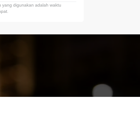
 yang digunakan adalah waktu
pat.
ariTring!”