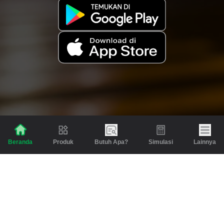
Produk
Butuh Apa?
Simulasi
Lainnya
Beranda
Produk
Berita dan Artikel
Gadai
Emas
Pinjaman
Inspirasi
Emas
Investasi
Jasa Lainnya