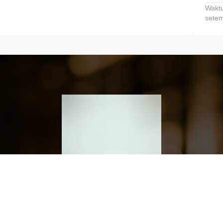
Waktu
setem
h dan Kembangkan Finansialmu #MulaiD
Klik link untuk mengunduh aplikasi