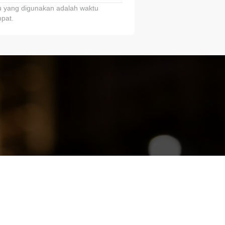
 yang digunakan adalah waktu
pat.
ariTring!”