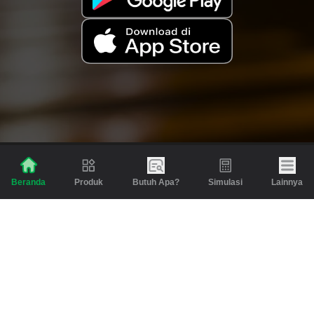
Produk
Butuh Apa?
Simulasi
Lainnya
Beranda
Produk
Berita dan Artikel
Gadai
Emas
Pinjaman
Inspirasi
Emas
Investasi
Jasa Lainnya
Simulasi
Bantuan
Tabungan Emas
Syarat & Ketentuan