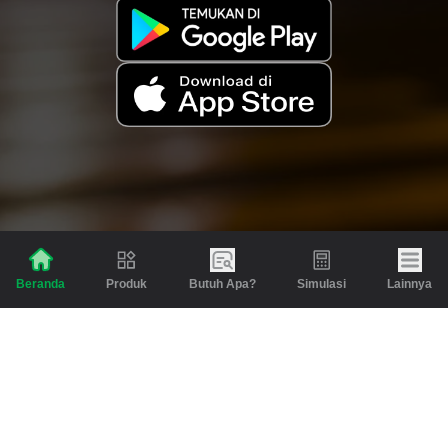
Produk
Butuh Apa?
Simulasi
Lainnya
Beranda
Produk
Berita dan Artikel
Gadai
Emas
Pinjaman
Inspirasi
Emas
Investasi
Jasa Lainnya