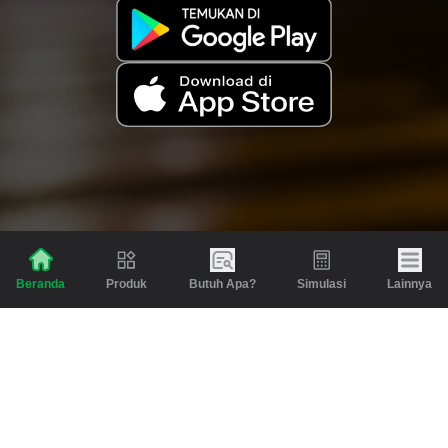
Produk
Butuh Apa?
Simulasi
Lainnya
Beranda
Produk
Berita dan Artikel
Gadai
Emas
Pinjaman
Inspirasi
Emas
Investasi
Jasa Lainnya