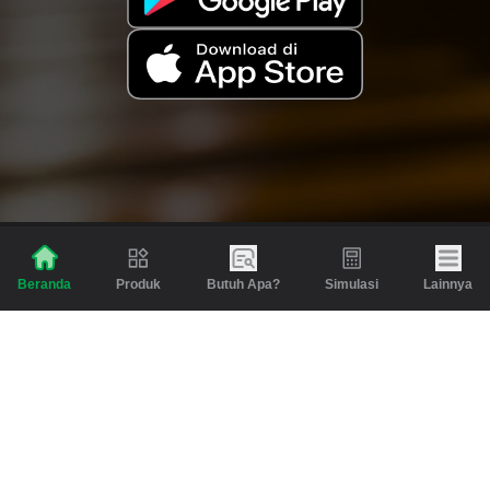
Produk
Butuh Apa?
Simulasi
Lainnya
Beranda
Produk
Berita dan Artikel
Gadai
Emas
Pinjaman
Inspirasi
Emas
Investasi
Jasa Lainnya
Simulasi
Bantuan
Tabungan Emas
Syarat & Ketentuan